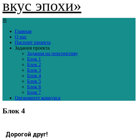
вкус эпохи»
☰
Главная
О нас
Паспорт проекта
Задания проекта
Задания на перспективу
Блок 1
Блок 2
Блок 3
Блок 4
Блок 5
Блок 6
Блок 7
Оргкомитет конкурса
Блок 4
Дорогой друг!