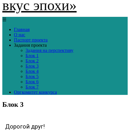
вкус эпохи»
☰
Главная
О нас
Паспорт проекта
Задания проекта
Задания на перспективу
Блок 1
Блок 2
Блок 3
Блок 4
Блок 5
Блок 6
Блок 7
Оргкомитет конкурса
Блок 3
Дорогой друг!